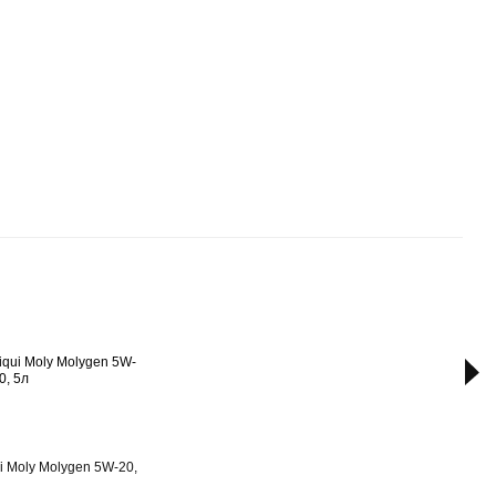
Вме
i Moly Molygen 5W-20,
Liqui
стоп