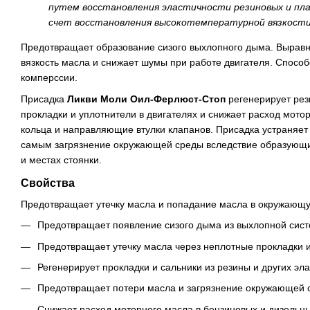
путем восстановления эластичности резиновых и пла
счет восстановления высокотемпературной вязкости
Предотвращает образование сизого выхлопного дыма. Вырав
вязкость масла и снижает шумы при работе двигателя. Спосо
комперссии.
Присадка
Ликви Моли Оил-Ферлюст-Стоп
регенерирует рез
прокладки и уплотнители в двигателях и снижает расход мот
кольца и направляющие втулки клапанов. Присадка устраняет
самым загрязнение окружающей среды вследствие образующи
и местах стоянки.
Свойства
Предотвращает утечку масла и попадание масла в окружающую
Предотвращает появление сизого дыма из выхлопной сис
Предотвращает утечку масла через неплотные прокладки 
Регенерирует прокладки и сальники из резины и других эл
Предотвращает потери масла и загрязнение окружающей 
Снижает расход моторного масла в бензиновых и дизельны