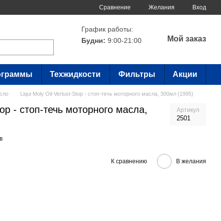
Сравнение
Желания
Вход
График работы:
Мой заказ
Будни:
9:00-21:00
ограммы
Техжидкости
Фильтры
Акции
сло
Liqui Moly Oil-Verlust-Stop - стоп-течь моторного масла, 300мл (1995)
Stop - стоп-течь моторного масла,
Артикул
2501
в
К сравнению
В желания