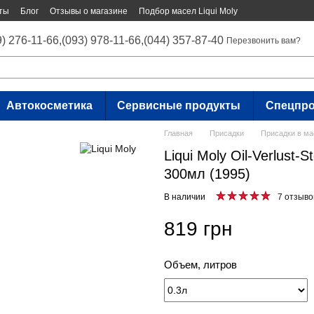
ты
Блог
Отзывы о магазине
Подбор масел Liqui Moly
9) 276-11-66,
(093) 978-11-66,
(044) 357-87-40
Перезвонить вам?
Автокосметика
Сервисные продукты
Спецпр
Главная
Присадки
Присадки в ма
Liqui Moly Oil-Verlust-
300мл (1995)
В наличии
7 отзыво
819 грн
Объем, литров