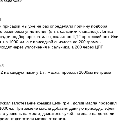
ез задержек.
11
й присадки мы уже не раз определяли причину подбора
 резиновые уплотнения (в т.ч. сальники клапанов). Логика
садки подбор прекратился, значит по ЦПГ претензий нет. Или
 на 1000 км. а с присадкой снизился до 200 грамм -
уходят через уплотнения и сальники, а 200 через ЦПГ.
:45
12 на каждую тысячу 1 л. масла, проехал 2000км не грама
ружил запотевание крышки цепи грм., долив масла проводил
а 1000км. При замене масла добавил данную присадку, эфект
га уровень на месте, двигатель сухой. не знаю на долго ли
а ремонт двигателя можно отложить