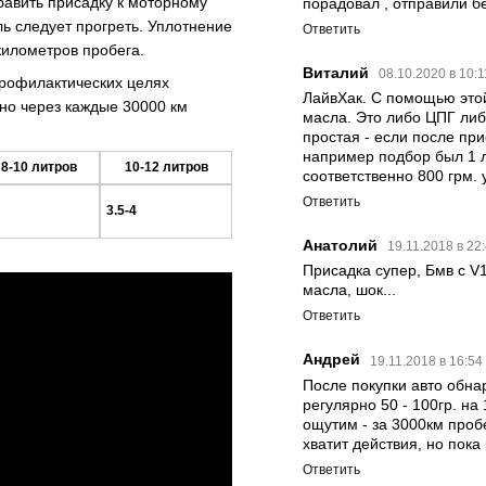
бавить присадку к моторному
порадовал , отправили б
ь следует прогреть. Уплотнение
Ответить
километров пробега.
Виталий
08.10.2020 в 10:
профилактических целях
ЛайвХак. С помощью это
но через каждые 30000 км
масла. Это либо ЦПГ либо
простая - если после при
например подбор был 1 л.
8-10 литров
10-12 литров
соответственно 800 грм. 
Ответить
3.5-4
Анатолий
19.11.2018 в 22
Присадка супер, Бмв с V
масла, шок...
Ответить
Андрей
19.11.2018 в 16:54
После покупки авто обна
регулярно 50 - 100гр. н
ощутим - за 3000км пробе
хватит действия, но пок
Ответить