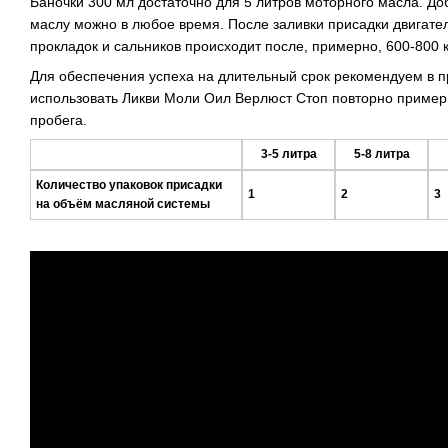
Баночки 300 мл достаточно для 5 литров моторного масла. До
маслу можно в любое время. После заливки присадки двигател
прокладок и сальников происходит после, примерно, 600-800 
Для обеспечения успеха на длительный срок рекомендуем в 
использовать Ликви Моли Оил Верлюст Стоп повторно пример
пробега.
3-5 литра
5-8 литра
Количество упаковок присадки
1
2
3
на объём масляной системы