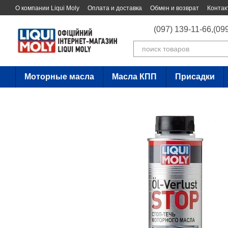
Перейти к основному контенту
О компании Liqui Moly
Оплата и доставка
Обмен и возврат
Контак
(097) 139-11-66,
(09
Моторные масла
Масла КПП
Присадки