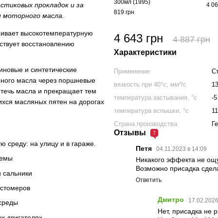
300мл (1995)
стиковых прокладок и за
4 06
819 грн
 моторного масла.
нивает высокотемпературную
4 643 грн
4 887 грн
бствует восстановлению
Характеристики
иновые и синтетические
Применение
С
орного масла через поршневые
вязкость при 40°c, мм²/с
13
 течь масла и прекращает тем
температура застывания, °c
-5
хся масляных пятен на дорогах
температура вспышки, °c
1
Страна производства
Г
Отзывы
7
 среду: на улицу и в гараже.
Петя
04.11.2023 в 14:09
темы
Никакого эффекта не ощу
Возможно присадка сдел
и сальники
Ответить
астомеров
Дмитро
17.02.2026
среды
Нет, присадка не 
х двигателях