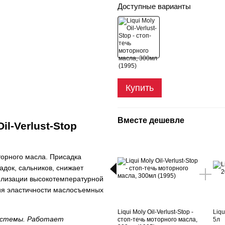
Доступные варианты
Купить
Вместе дешевле
il-Verlust-Stop
торного масла. Присадка
адок, сальников, снижает
билизации высокотемпературной
ния эластичности маслосъемных
Liqui Moly Oil-Verlust-Stop -
Liqu
истемы. Работает
стоп-течь моторного масла,
5л