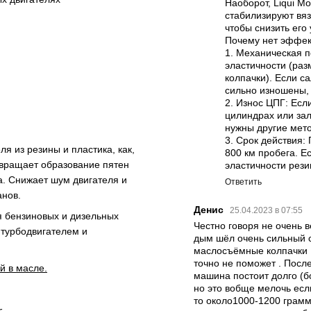
Наоборот, Liqui Mo
стабилизируют вяз
чтобы снизить его
Почему нет эффек
1. Механическая п
эластичности (ра
колпачки). Если 
сильно изношены, 
2. Износ ЦПГ: Ес
цилиндрах или зал
нужны другие мето
3. Срок действия:
я из резины и пластика, как,
800 км пробега. Е
твращает образование пятен
эластичности рези
. Снижает шум двигателя и
Ответить
анов.
Денис
25.04.2023 в 07:55
 бензиновых и дизельных
Честно говоря не очень в
 турбодвигателем и
дым шёл очень сильный с
маслосъёмные колпачки ,
точно не поможет . Посл
й в масле.
машина постоит долго (бо
но это вобще мелочь если
то около1000-1200 грам