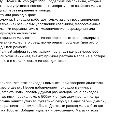
ly Oil-Verlust-Stop (арт. 1995) содержит компоненты, которые
кость и улучшают вязкостно-температурные свойства масла,
 угар через поршневые кольца.
та или расход вырос:
оломка: Присадка работает только за счет восстановления
змягчения) резиновых уплотнений (сальники, маслосъемные
сальники порваны, имеют механические повреждения или
присадка не поможет.
ли причина масложора — износ поршневых колец, задиры в
егание колец, это средство не решит проблему (для этого
ды или ремонт).
 Полный эффект герметизации наступает как раз через 600–
сли улучшений нет, значит, причина расхода масла не в потере
нок, а в механическом износе двигателя.
ерилось что этот присадок поможет , при прогреве двигателя
изого цвета . Перед добавлением присадка менялись
 эфекта ноль , поэтому думал раз кольцам хана присадок
е заливки проехал около 500км и о чудо дым пропал. Когда
льше одних суток) то буквально секунд 10 идёт лёгкий дымок ,
 сравнивать с тем что было. Да кстати расход масла был где-
м на 1000км. Вобщем идивлён и рекомендую.Магазин тоже