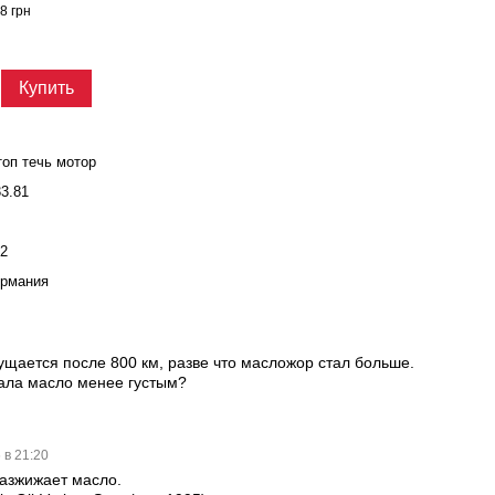
300м
8 грн
819 г
5 
Купить
топ течь мотор
3.81
12
ермания
щается после 800 км, разве что масложор стал больше.
ала масло менее густым?
 в 21:20
разжижает масло.