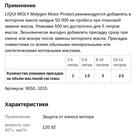
Применение
LIQUI MOLY Molygen Motor Protect рекомендуется добавлять в
моторное масло каждые 50 000 км пробега при плановой
замене масла. Упаковки 500 мл достаточно для 5 литров
масла. Экономически выгодно добавлять присадку сразу при
смене или вскоре после замены моторного масла. Присадка
совместима со всеми обычными минеральными или
синтетическими моторными маслами.
3-5
5-8
8-10
10-12
литра
литра
литров
литров
Количество упаковок присадки
1
1.5
2
2.5
на объём масляной системы
Артикула: 9050, 1015
Характеристики
Применение
Защита от износа мотора
вязкость при
120.92
40°c, мм²/с