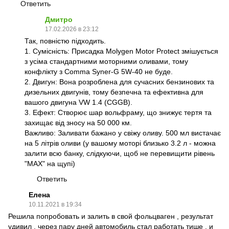
Ответить
Дмитро
17.02.2026 в 23:12
Так, повністю підходить.
1. Сумісність: Присадка Molygen Motor Protect змішується
з усіма стандартними моторними оливами, тому
конфлікту з Comma Syner-G 5W-40 не буде.
2. Двигун: Вона розроблена для сучасних бензинових та
дизельних двигунів, тому безпечна та ефективна для
вашого двигуна VW 1.4 (CGGB).
3. Ефект: Створює шар вольфраму, що знижує тертя та
захищає від зносу на 50 000 км.
Важливо: Заливати бажано у свіжу оливу. 500 мл вистачає
на 5 літрів оливи (у вашому моторі близько 3.2 л - можна
залити всю банку, слідкуючи, щоб не перевищити рівень
"MAX" на щупі)
Ответить
Елена
10.11.2021 в 19:34
Решила попробовать и залить в свой фольцваген , результат
удивил , через пару дней автомобиль стал работать тише , и