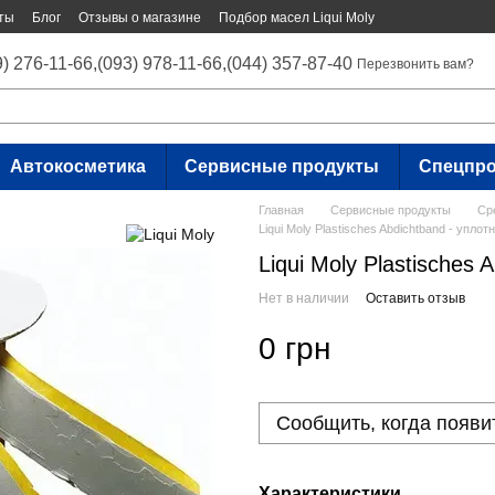
ты
Блог
Отзывы о магазине
Подбор масел Liqui Moly
9) 276-11-66,
(093) 978-11-66,
(044) 357-87-40
Перезвонить вам?
Автокосметика
Сервисные продукты
Спецпр
Главная
Сервисные продукты
Ср
Liqui Moly Plastisches Abdichtband - упло
Liqui Moly Plastisches
Нет в наличии
Оставить отзыв
0 грн
Сообщить, когда появи
Характеристики