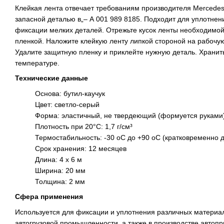
Клейкая лента отвечает требованиям производителя Mercedes
запасной деталью в„– А 001 989 8185. Подходит для уплотне
фиксации мелких деталей. Отрежьте кусок ленты необходимой
пленкой. Наложите клейкую ленту липкой стороной на рабочую
Удалите защитную пленку и приклейте нужную деталь. Хранит
температуре.
Технические данные
Основа: бутил-каучук
Цвет: светло-серый
Форма: эластичный, не твердеющий (формуется руками
Плотность при 20°C: 1,7 г/см³
Термостабильность: -30 оС до +90 оС (кратковременно 
Срок хранения: 12 месяцев
Длина: 4 х 6 м
Ширина: 20 мм
Толщина: 2 мм
Сфера применения
Используется для фиксации и уплотнения различных материа
автогрузовой промышленности, а также в производстве автоп