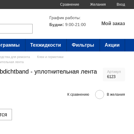
Сравнение
Желания
Вход
График работы:
Мой заказ
Будни:
9:00-21:00
ограммы
Техжидкости
Фильтры
Акции
едства для ремонта
Клеи и герметики
тнительная лента
 Abdichtband - уплотнительная лента
Артикул
6123
К сравнению
В желания
тся