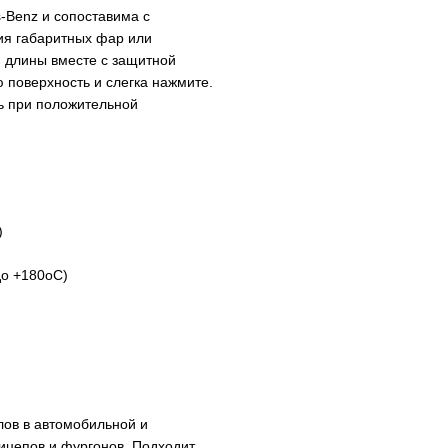
-Benz и сопоставима с
ния габаритных фар или
 длины вместе с защитной
 поверхность и слегка нажмите.
ь при положительной
)
до +180оС)
лов в автомобильной и
рицепов и фургонов. Подходит