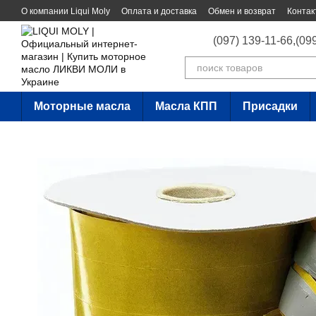
Перейти к основному контенту
О компании Liqui Moly
Оплата и доставка
Обмен и возврат
Контак
(097) 139-11-66,
(09
Моторные масла
Масла КПП
Присадки