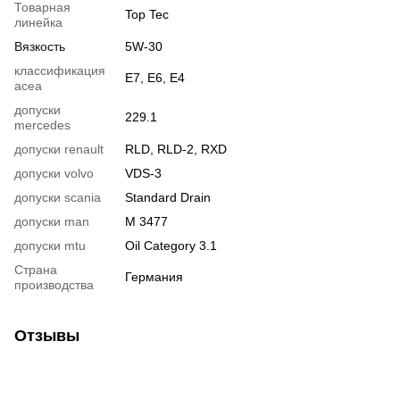
Товарная
Top Tec
линейка
Вязкость
5W-30
классификация
E7, E6, E4
acea
допуски
229.1
mercedes
допуски renault
RLD, RLD-2, RXD
допуски volvo
VDS-3
допуски scania
Standard Drain
допуски man
M 3477
допуски mtu
Oil Category 3.1
Страна
Германия
производства
Отзывы