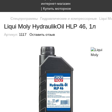
Спецпрограммы
Гидравлические и компрессорные
Liqui M
Liqui Moly HydraulikOil HLP 46, 1л
Артикул:
1117
Оставить отзыв