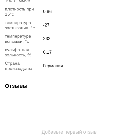
100°c, мм²/с
плотность при
0.86
15°c
температура
-27
застывания, °c
температура
232
вспышки, °c
сульфатная
0.17
зольность, %
Страна
Германия
производства
Отзывы
Добавьте первый отзыв