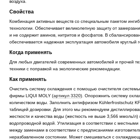
воздуха.
Свойства
Комбинация активных веществ со специальным пакетом ингиб
технологии. Обеспечивает великолепную защиту от замерзания
и не содержит аминов, нитритов и фосфатов. В сбалансирова
обеспечивается надежная эксплуатация автомобиля круглый г
Когда применять
Для любых двигателей современных автомобилей и прочей те
техники с поправкой на экологические рекомендации.
Как применять
Очистить систему охлаждения с помощью очистителя систем
фирмы LIQUI MOLY (
артикул 3320
). Опорожнить систему охл
количеством воды. Заполнить антифризом Kühlerfrostschutz KF
таблицей дозировки. Для этого мы рекомендуем дистиллирован
жесткости и качества воды (жесткость не выше 3,566 ммоль/л
водопроводной водой. Утилизация в соответствии с местными
между заменами в соответствии с предписаниями изготовителя
неразбавленном состоянии. Может смешиваться с охлаждающ