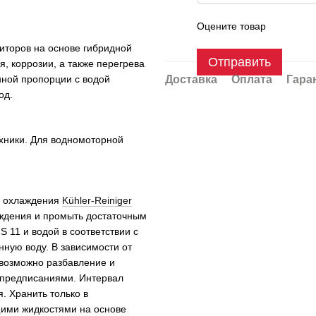
Оцените товар
иторов на основе гибридной
Отправить
, коррозии, а также перегрева
нной пропорции с водой
Доставка
Оплата
Гара
од.
хники. Для водномоторной
ы охлаждения
Kühler-Reiniger
аждения и промыть достаточным
S 11 и водой в соответствии с
ную воду. В зависимости от
) возможно разбавление и
 предписаниями. Интервал
. Хранить только в
ими жидкостями на основе