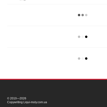
PDF
© 2010—2026
Copywriting Liqui-moly.com.ua