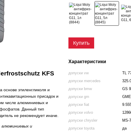
Купить
Характеристики
erfrostschutz KFS
допуски vw
TL 7
допуски mercedes
325.0
допуски bmw
GS 9
а основе этиленгликоля и
антикавитационных присадок и
допуски gm
GME 
том числе алюминиевых и
допуски fiat
9.55
 фосфатов. Данный тип
допуски volvo
1286
одитель не рекомендует иначе.
допуски chrysler
MS-7
е алюминиевых и
допуски toyota
да