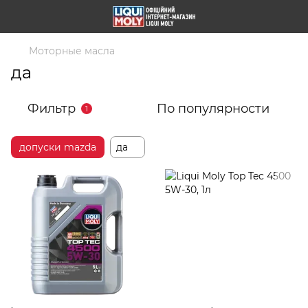
Моторные масла
да
Фильтр
По популярности
1
допуски mazda
да