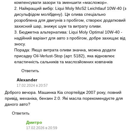
компенсувати зазори та зменшити «масложор».
2. Найкращий вибір: Liqui Moly MoS2 Leichtlauf 10W-40 (з
дисульфідом молібдену). Ця олива спеціально
розроблена для двигунів з пробігом, створює додатковий
захисний шар, знижує шум та витрату оливи.
3. Бюджетна альтернатива: Liqui Moly Optimal 10W-40 -
надійний варіант для авто з пробігом, добре захищає від
зносу.
Порада: Якщо витрата оливи значна, можна додати
присадку Oil-Verlust-Stop (арт. 5182), яка відновлює
еластичність сальників та маслозйомних ковпачків
Ответить
Alexander
17.02.2024 в 20:57
Доброго вечора. Машинка Кіа спортейдж 2007 року, повний
привід, механіка, бензин 2.0. Які масла порекомендуєте для
даного авто?
Ответить
Дмитро
17.02.2026 в 20:59