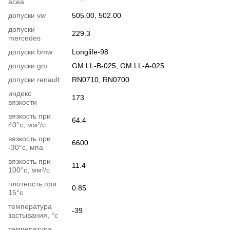
acea
допуски vw
505.00, 502.00
допуски
229.3
mercedes
допуски bmw
Longlife-98
допуски gm
GM LL-B-025, GM LL-A-025
допуски renault
RN0710, RN0700
индекс
173
вязкости
вязкость при
64.4
40°c, мм²/с
вязкость при
6600
-30°c, мпа
вязкость при
11.4
100°c, мм²/с
плотность при
0.85
15°c
температура
-39
застывания, °c
температура