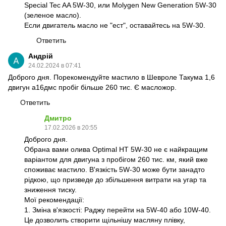
Special Tec AA 5W-30, или Molygen New Generation 5W-30
(зеленое масло).
Если двигатель масло не "ест", оставайтесь на 5W-30.
Ответить
Андрій
24.02.2024 в 07:41
Доброго дня. Порекомендуйте мастило в Шевроле Такума 1,6
двигун а16дмс пробіг більше 260 тис. Є масложор.
Ответить
Дмитро
17.02.2026 в 20:55
Доброго дня.
Обрана вами олива Optimal HT 5W-30 не є найкращим
варіантом для двигуна з пробігом 260 тис. км, який вже
споживає мастило. В'язкість 5W-30 може бути занадто
рідкою, що призведе до збільшення витрати на угар та
зниження тиску.
Мої рекомендації:
1. Зміна в'язкості: Раджу перейти на 5W-40 або 10W-40.
Це дозволить створити щільнішу масляну плівку,