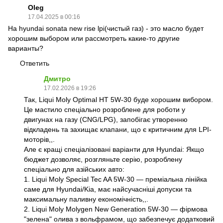
Oleg
17.04.2025 в 00:16
На hyundai sonata new rise lpi(чистый газ) - это масло будет
хорошим выбором или рассмотреть какие-то другие
варианты?
Ответить
Дмитро
17.02.2026 в 19:26
Так, Liqui Moly Optimal HT 5W-30 буде хорошим вибором.
Це мастило спеціально розроблене для роботи у
двигунах на газу (CNG/LPG), запобігає утворенню
відкладень та захищає клапани, що є критичним для LPI-
моторів,,.
Але є кращі спеціалізовані варіанти для Hyundai: Якщо
бюджет дозволяє, розгляньте серію, розроблену
спеціально для азійських авто:
1. Liqui Moly Special Tec AA 5W-30 — преміальна лінійка
саме для Hyundai/Kia, має найсучасніші допуски та
максимальну паливну економічність,,.
2. Liqui Moly Molygen New Generation 5W-30 — фірмова
"зелена" олива з вольфрамом, що забезпечує додатковий