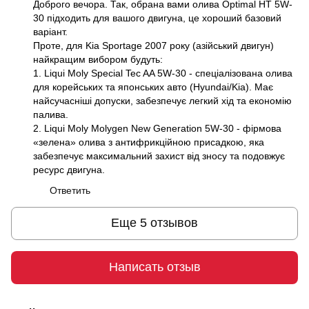
Доброго вечора. Так, обрана вами олива Optimal HT 5W-
30 підходить для вашого двигуна, це хороший базовий
варіант.
Проте, для Kia Sportage 2007 року (азійський двигун)
найкращим вибором будуть:
1. Liqui Moly Special Tec AA 5W-30 - спеціалізована олива
для корейських та японських авто (Hyundai/Kia). Має
найсучасніші допуски, забезпечує легкий хід та економію
палива.
2. Liqui Moly Molygen New Generation 5W-30 - фірмова
«зелена» олива з антифрикційною присадкою, яка
забезпечує максимальний захист від зносу та подовжує
ресурс двигуна.
Ответить
Еще 5 отзывов
Написать отзыв