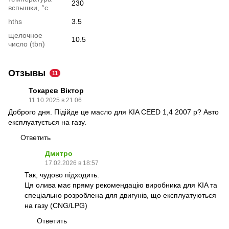
230
вспышки, °c
hths
3.5
щелочное
10.5
число (tbn)
Отзывы
11
Токарєв Віктор
11.10.2025 в 21:06
Доброго дня. Підійде це масло для KIA CEED 1,4 2007 р? Авто
експлуатується на газу.
Ответить
Дмитро
17.02.2026 в 18:57
Так, чудово підходить.
Ця олива має пряму рекомендацію виробника для KIA та
спеціально розроблена для двигунів, що експлуатуються
на газу (CNG/LPG)
Ответить