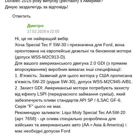
Duratec 2015 року випуску (рестайл) з Америки?
Дякую заздалегідь за відповідь!
Ответить
Дмитро
17.02.2026 в 22:05
Ні, це не найкращий вибір.
Хоча Special Tec F 5W-30 і призначена для Ford, вона
орієнтована на європейські дизельні та бензинові мотори
(допуск WSS-M2C913-D).
Для вашого американського двигуна 2.0 GDI (з прямим
впорскуванням) виробник вимагає інші специфікації:
1. В'язкість: Зазвичай для цього мотора у США прописана
в'язкість 5W-20 (рідше 5W-30), допуск WSS-M2C945-A/B1.
2. Захист GDI: Американські мотори потребують захисту
від ефекту LSPI (передчасного займання суміші), який
забезпечують оливи стандартів API SP / ILSAC GF-6.
Серія "F" цього не має.
Рекомендую заливати: Liqui Moly Special Tec AA 5W-20
(арт. 7658) - ця олива спеціально розроблена для
азійських та американських авто (AA = Asia & America) і
має необхідні допуски Ford