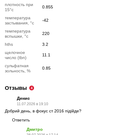
плотность при
0.855
15°c
температура
-42
застывания, °c
температура
220
вспышки, °c
hths
3.2
щелочное
11.1
число (tbn)
сульфатная
0.85
зольность, %
Отзывы
4
Денис
11.07.2026 в 19:10
Добрий день, в фокус ст 2016 підійде?
Ответить
Дмитро
28.07.2026 в 17:14