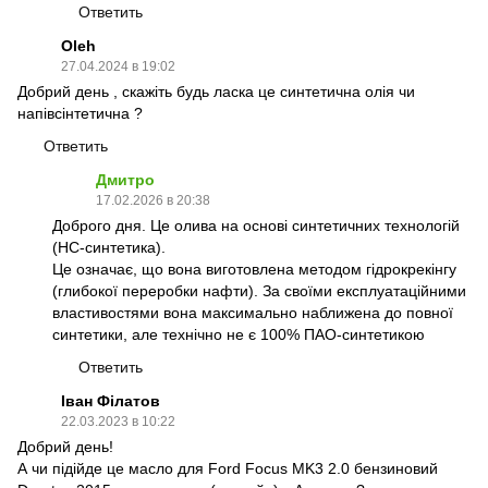
Ответить
Oleh
27.04.2024 в 19:02
Добрий день , скажіть будь ласка це синтетична олія чи
напівсінтетична ?
Ответить
Дмитро
17.02.2026 в 20:38
Доброго дня. Це олива на основі синтетичних технологій
(HC-синтетика).
Це означає, що вона виготовлена методом гідрокрекінгу
(глибокої переробки нафти). За своїми експлуатаційними
властивостями вона максимально наближена до повної
синтетики, але технічно не є 100% ПАО-синтетикою
Ответить
Іван Філатов
22.03.2023 в 10:22
Добрий день!
А чи підійде це масло для Ford Focus MK3 2.0 бензиновий