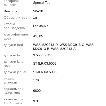
Товарная
Special Tec
линейка
Вязкость
5W-30
Объем, литров
1л
Страна
Германия
производства
классификация
A5, B5
acea
допуски ford
WSS M2C913-D, WSS M2C913-C, WSS
M2C913-B, WSS M2C913-A
допуски fiat
9.55535-G1
допуски land
STJLR.03.5003
rover
допуски jaguar
STJLR.03.5003
индекс
179
вязкости
вязкость при
6600
-30°c, мпа
вязкость при
9.9
100°c, мм²/с