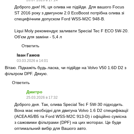
Доброго дня! Ні, ця олива не підійде. Для вашого Focus
ST 2016 року з двигуном 2.0 EcoBoost потрібна олива зі
специфічним допуском Ford WSS-M2C 948-B.
Liqui Moly рекомендує заливати Special Tec F ECO 5W-20.
Об'єм для заміни - 5,4 л
Ответить
Іван Гамов
03.03.2026 в 14:01
Вітаю. Підкажіть будь ласка, чи підійде на Volvo V50 1.6D D2 з
фільтром DPF. Дякую.
Ответить
Дмитро
25.03.2026 в 17:32
Доброго дня. Так, олива Special Tec F 5W-30 підходить.
Вона має необхідні для двигуна Volvo 1.6 D2 специфікації
(ACEA A5/B5 та Ford WSS-M2C 913-D) і офіційно сумісна
з сажовими фільтрами (DPF) на цих моторах. Це буде
оптимальний вибір для Вашого авто.