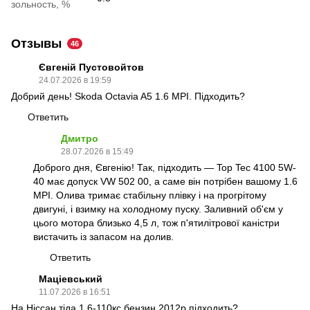
зольность, %
Отзывы
46
Євгеній Пустовойтов
24.07.2026 в 19:59
Добрий день! Skoda Octavia A5 1.6 MPI. Підходить?
Ответить
Дмитро
28.07.2026 в 15:49
Доброго дня, Євгенію! Так, підходить — Top Tec 4100 5W-
40 має допуск VW 502 00, а саме він потрібен вашому 1.6
MPI. Олива тримає стабільну плівку і на прогрітому
двигуні, і взимку на холодному пуску. Заливний об'єм у
цього мотора близько 4,5 л, тож п'ятилітрової каністри
вистачить із запасом на долив.
Ответить
Маціевський
11.07.2026 в 16:51
На Ніссан тіда 1.6-110кс бензин 2012р підходить?