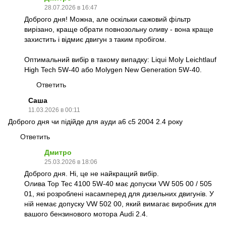
28.07.2026 в 16:47
Доброго дня! Можна, але оскільки сажовий фільтр
вирізано, краще обрати повнозольну оливу - вона краще
захистить і відмиє двигун з таким пробігом.
Оптимальний вибір в такому випадку: Liqui Moly Leichtlauf
High Tech 5W-40 або Molygen New Generation 5W-40.
Ответить
Cаша
11.03.2026 в 00:11
Доброго дня чи підійде для ауди а6 с5 2004 2.4 року
Ответить
Дмитро
25.03.2026 в 18:06
Доброго дня. Ні, це не найкращий вибір.
Олива Top Tec 4100 5W-40 має допуски VW 505 00 / 505
01, які розроблені насамперед для дизельних двигунів. У
ній немає допуску VW 502 00, який вимагає виробник для
вашого бензинового мотора Audi 2.4.