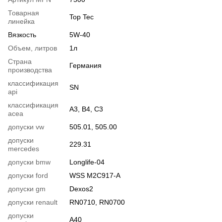
Товарная
Top Tec
линейка
Вязкость
5W-40
Объем, литров
1л
Страна
Германия
производства
классификация
SN
api
классификация
A3, B4, C3
acea
допуски vw
505.01, 505.00
допуски
229.31
mercedes
допуски bmw
Longlife-04
допуски ford
WSS M2C917-A
допуски gm
Dexos2
допуски renault
RN0710, RN0700
допуски
A40