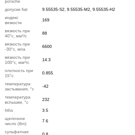
porsche
допуски fiat
9.55535-S2, 9.55535-M2, 9.55535-H2
индекс
169
вязкости
вязкость при
88
40°c, мм²/с
вязкость при
6600
-30°c, мпа
вязкость при
14.3
100°c, мм²/с
плотность при
0.855
15°c
температура
-42
застывания, °c
температура
232
вспышки, °c
hths
3.5
щелочное
7.6
число (tbn)
сульфатная
0.8