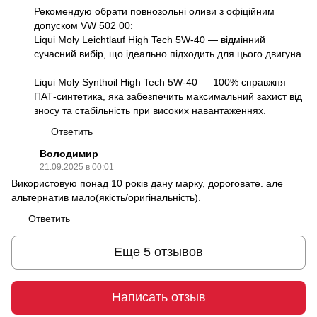
Рекомендую обрати повнозольні оливи з офіційним
допуском VW 502 00:
Liqui Moly Leichtlauf High Tech 5W-40 — відмінний
сучасний вибір, що ідеально підходить для цього двигуна.
Liqui Moly Synthoil High Tech 5W-40 — 100% справжня
ПАТ-синтетика, яка забезпечить максимальний захист від
зносу та стабільність при високих навантаженнях.
Ответить
Володимир
21.09.2025 в 00:01
Використовую понад 10 років дану марку, дороговате. але
альтернатив мало(якість/оригінальність).
Ответить
Еще 5 отзывов
Написать отзыв