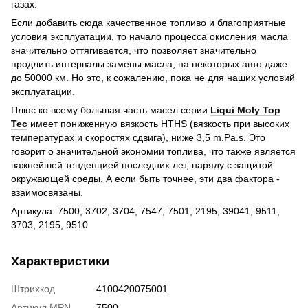
газах.
Если добавить сюда качественное топливо и благоприятные
условия эксплуатации, то начало процесса окисления масла
значительно оттягивается, что позволяет значительно
продлить интервалы замены масла, на некоторых авто даже
до 50000 км. Но это, к сожалению, пока не для наших условий
эксплуатации.
Плюс ко всему большая часть масел серии
Liqui Moly Top
Tec
имеет пониженную вязкость HTHS (вязкость при высоких
температурах и скоростях сдвига), ниже 3,5 m.Pa.s. Это
говорит о значительной экономии топлива, что также является
важнейшей тенденцией последних лет, наряду с защитой
окружающей среды. А если быть точнее, эти два фактора -
взаимосвязаны.
Артикула: 7500, 3702, 3704, 7547, 7501, 2195, 39041, 9511,
3703, 2195, 9510
Характеристики
Штрихкод
4100420075001
Артикул MPN
7500