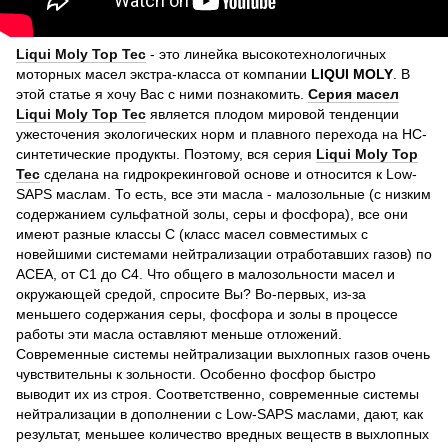
Liqui Moly Top Tec
- это линейка высокотехнологичных
моторных масел экстра-класса от компании
LIQUI MOLY
. В
этой статье я хочу Вас с ними познакомить.
Серия масел
Liqui Moly Top Tec
является плодом мировой тенденции
ужесточения экологических норм и плавного перехода на НС-
синтетические продукты. Поэтому, вся серия
Liqui Moly Top
Tec
сделана на гидрокрекинговой основе и относится к Low-
SAPS маслам. То есть, все эти масла - малозольные (с низким
содержанием сульфатной золы, серы и фосфора), все они
имеют разные классы С (класс масел совместимых с
новейшими системами нейтрализации отработавших газов) по
ACEA, от С1 до С4. Что общего в малозольности масел и
окружающей средой, спросите Вы? Во-первых, из-за
меньшего содержания серы, фосфора и золы в процессе
работы эти масла оставляют меньше отложений.
Современные системы нейтрализации выхлопных газов очень
чувствительны к зольности. Особенно фосфор быстро
выводит их из строя. Соответственно, современные системы
нейтрализации в дополнении с Low-SAPS маслами, дают, как
результат, меньшее количество вредных веществ в выхлопных