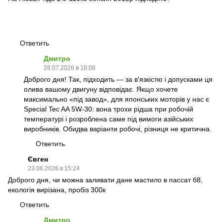
Ответить
Дмитро
28.07.2026 в 16:08
Доброго дня! Так, підходить — за в'язкістю і допусками ця
олива вашому двигуну відповідає. Якщо хочете
максимально «під завод», для японських моторів у нас є
Special Tec AA 5W-30: вона трохи рідша при робочій
температурі і розроблена саме під вимоги азійських
виробників. Обидва варіанти робочі, різниця не критична.
Ответить
Євген
23.06.2026 в 15:24
Доброго дня, чи можна заливати дане мастило в пассат б8,
екологія вирізана, пробіз 300к
Ответить
Дмитро