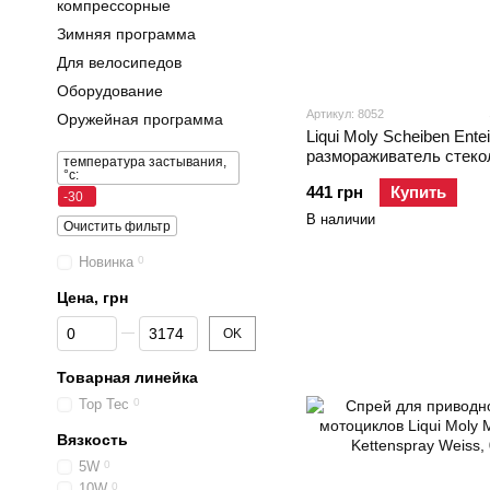
компрессорные
Зимняя программа
Для велосипедов
Оборудование
Артикул: 8052
Оружейная программа
Liqui Moly Scheiben Entei
размораживатель стеко
температура застывания,
°c:
441 грн
Купить
-30
В наличии
Очистить фильтр
Новинка
0
Цена, грн
От Цена, грн
До Цена, грн
OK
Товарная линейка
Top Tec
0
Вязкость
5W
0
10W
0