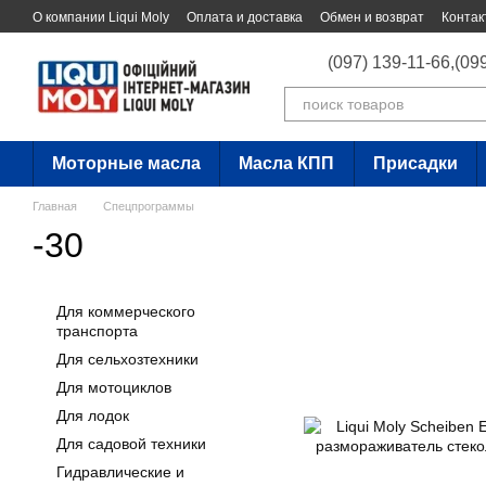
Перейти к основному контенту
О компании Liqui Moly
Оплата и доставка
Обмен и возврат
Контак
(097) 139-11-66,
(09
Моторные масла
Масла КПП
Присадки
Главная
Спецпрограммы
-30
Для коммерческого
транспорта
Для сельхозтехники
Для мотоциклов
Для лодок
Для садовой техники
Гидравлические и