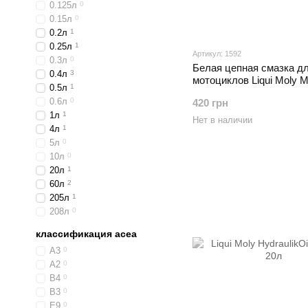
0.125л
0
0.15л
0
0.2л
1
0.25л
1
Артикул: 1592
0.3л
0
Белая цепная смазка д
0.4л
3
мотоциклов Liqui Moly M
0.5л
1
Kettenspray weiss, 0.05л
0.6л
0
420 грн
1л
1
Нет в наличии
4л
1
5л
0
10л
0
20л
1
60л
2
205л
1
208л
0
классификация acea
A3
0
A2
0
B4
0
B3
0
E9
0