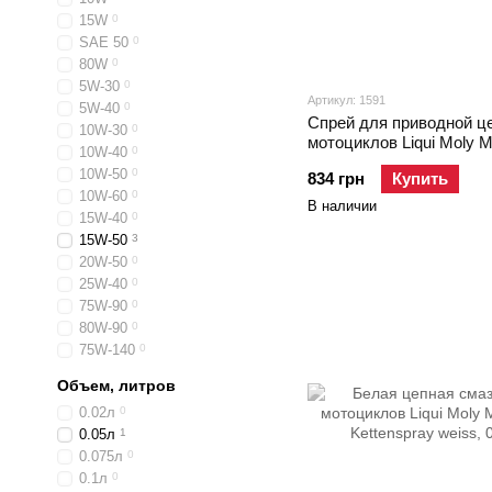
15W
0
SAE 50
0
80W
0
5W-30
0
Артикул: 1591
5W-40
0
Спрей для приводной ц
10W-30
0
мотоциклов Liqui Moly M
10W-40
0
Kettenspray Weiss, 0.4л
10W-50
0
834 грн
Купить
10W-60
0
В наличии
15W-40
0
15W-50
3
20W-50
0
25W-40
0
75W-90
0
80W-90
0
75W-140
0
Объем, литров
0.02л
0
0.05л
1
0.075л
0
0.1л
0