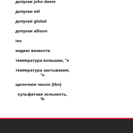
допуски john deere
допуски mil
допуски global
допуски allison
iso
индекс вязкости
температура вспышки, °c
температура застывания,
°c
щелочное число (tbn)
сульфатная зольность,
%