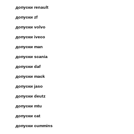
допуски renault
допуски zf
допуски volvo
допуски iveco
допуски man
допуски scania
допуски daf
допуски mack
допуски jaso
допуски deutz
допуски mtu
допуски cat
допуски cummins