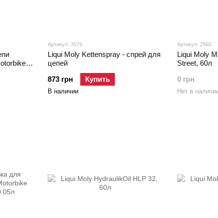
Артикул: 3579
Артикул: 2565
епи
Liqui Moly Kettenspray - спрей для
Liqui Moly 
otorbike
цепей
Street, 60л
873 грн
Купить
0 грн
В наличии
Нет в наличи