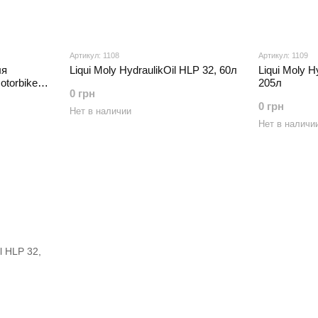
Артикул: 1108
Артикул: 1109
ля
Liqui Moly HydraulikOil HLP 32, 60л
Liqui Moly H
otorbike
205л
0 грн
0 грн
Нет в наличии
Нет в наличи