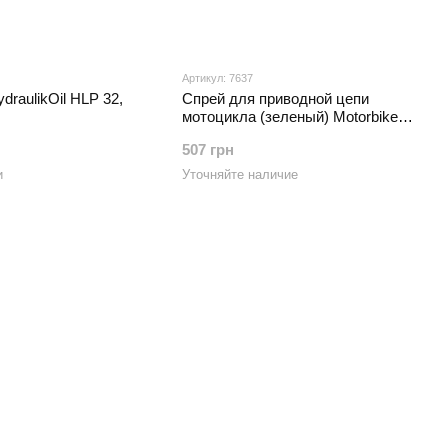
Артикул: 7637
ydraulikOil HLP 32,
Спрей для приводной цепи
мотоцикла (зеленый) Motorbike
Kettenspray Grand Prix Grun, 0.2л
507 грн
и
Уточняйте наличие