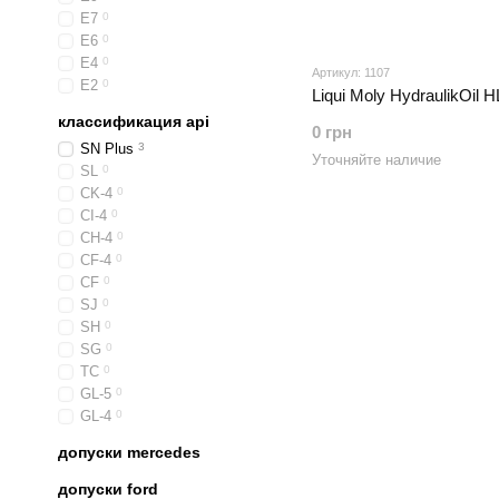
E7
0
E6
0
E4
0
Артикул: 1107
E2
0
Liqui Moly HydraulikOil 
классификация api
0 грн
SN Plus
3
Уточняйте наличие
SL
0
CK-4
0
CI-4
0
CH-4
0
CF-4
0
CF
0
SJ
0
SH
0
SG
0
TC
0
GL-5
0
GL-4
0
допуски mercedes
допуски ford