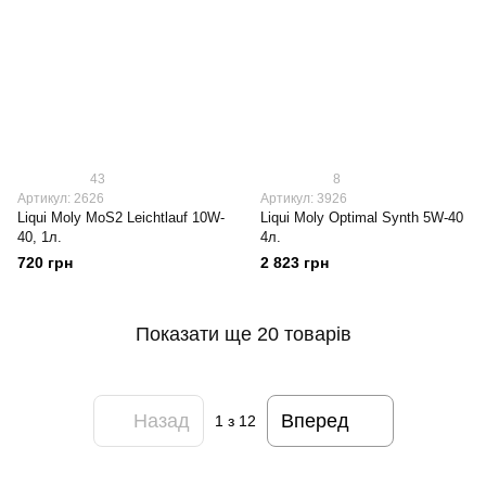
43
8
Артикул: 2626
Артикул: 3926
Liqui Moly МoS2 Leichtlauf 10W-
Liqui Moly Optimal Synth 5W-40
40, 1л.
4л.
720 грн
2 823 грн
Показати ще 20 товарів
Назад
Вперед
1
з 12